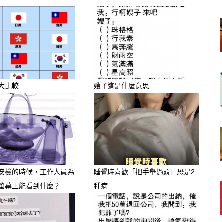
結束後的休息時間，但其實「睡姿」往
。
放下防備，因此睡覺時的距離、姿勢，
露兩人目前的婚姻關係。
睡各的；也有些人平常愛鬥嘴，但睡覺
大比較
嫂子這是什麼意思…
據說能看出你們現在的感情模式，很多人
高度交流與依賴感。
安檢的時候，工作人員為
睡覺時喜歡「把手舉過頭」恐是2
願意花時間聊天、分享生活。
螢幕上能看到什麼？
種病！