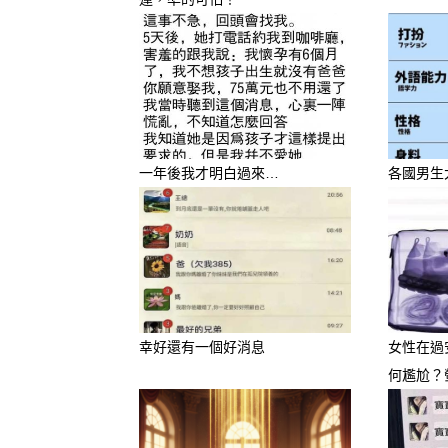
很多人都以為，睡覺只是一天
往藏著夫妻最真實的感情狀態
心理學家曾指出，人睡著後會
甚至習慣性的動作，都可能透
有些夫妻白天很甜，晚上卻各
一年後我才明白過來…
各國男生
時卻一定要黏在一起。
今天這6種常見的夫妻睡姿，
看完都直呼：「真的超準！」
① 面對面睡：感情穩定型
這種睡姿代表兩人之間仍保有
幸好還有一個好消息
女性在過
即使已經結婚多年，彼此還是
何尷尬？
通常會這樣睡的夫妻：