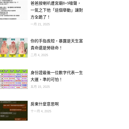
爸爸按喇叭遭宮廟8+9嗆聲，
一氣之下他「這個舉動」讓對
方全跪了！
一月 21, 2025
你的手指長短，暴露是天生富
貴命還是勞碌命！
二月 4, 2025
身份證最後一位數字代表一生
大運，準的可怕！
五月 15, 2025
房東什麼意思啊
十一月 4, 2025