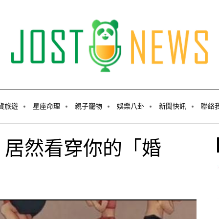
貨旅遊
星座命理
親子寵物
娛樂八卦
新聞快訊
聯絡
！居然看穿你的「婚