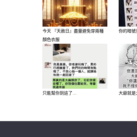
感情基礎穩定
願意傾聽另一半
發生爭執時比較願意溝通
今天 『天赦日』盡量避免穿兩種
你的暗號
顏色衣服
但如果兩人距離很近、卻沒有
說開，只是在維持表面的平靜
② 緊抱型：熱戀夫妻代表
這種睡姿通常出現在剛交往、
只能幫你到這了…
大爺就是
兩人抱得越緊，代表依賴感越
尤其很多女生其實最在意的，
會這樣睡的人通常：