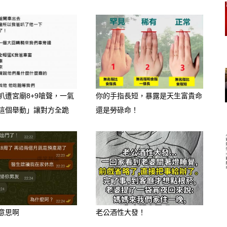
叭遭宮廟8+9嗆聲，一氣
你的手指長短，暴露是天生富貴命
這個舉動」讓對方全跪
還是勞碌命！
意思啊
老公酒性大發！