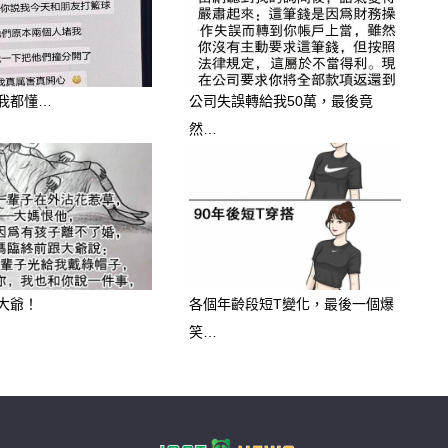
我都懂…
公司失誤轉給我50萬，最後竟
然…
肢體接觸，也可能代表彼此其實有話沒
。
剛結婚，或感情特別甜蜜的夫妻身上。
大爺！
各個年齡段短T變化，最後一個爆
強，也說明彼此在對方心裡非常重要。
笑…
不是禮物，而是「安全感」。