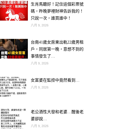
生肖馬聽好！記住這個彩票號
碼，昨晚夢裡財神告訴我的！
只說一次，誰買誰中！
八月 9, 2026
台南41歲女房東出軌22歲男租
戶，同居第一晚，意想不到的
事情發生了…
八月 9, 2026
女富婆在監控中竟然看到…
八月 9, 2026
老公酒性大發和老婆…醒後老
婆卻說…
八月 9, 2026