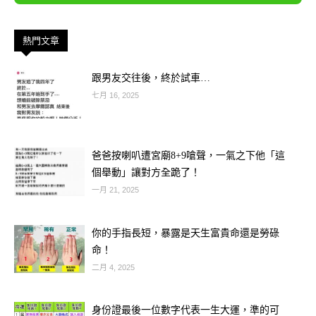
是非常重要的一天。據說，人死後靈魂
會在七天內回家探望親人，這並不是因
熱門文章
為他們「捨不得人間」，而是要回來取
跟男友交往後，終於試車…
走三樣極為關鍵的東西，少了一樣都會
七月 16, 2025
影響靈魂能否順利進入輪迴。
第一樣是「氣」。
爸爸按喇叭遭宮廟8+9嗆聲，一氣之下他「這
個舉動」讓對方全跪了！
人在臨終前會吐出最後一口氣，那一口
一月 21, 2025
氣代表生命的結束，也是靈魂離體的開
你的手指長短，暴露是天生富貴命還是勞碌
始。
命！
二月 4, 2025
傳說亡者回來時，會在家中尋找這股屬
於自己的氣息，以確認這個地方是牽掛
身份證最後一位數字代表一生大運，準的可