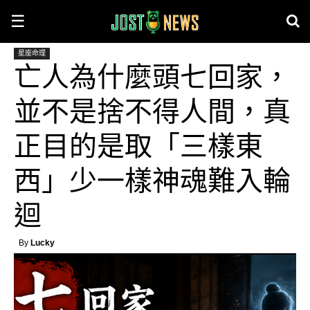
☰
星座命理
亡人為什麼頭七回家，
並不是捨不得人間，真
正目的是取「三樣東
西」少一樣神魂難入輪
迴
By
Lucky