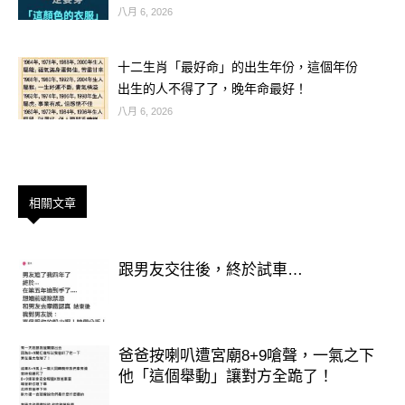
到。
八月 6, 2026
這就是為什麼長輩都會交代：頭七要點
十二生肖「最好命」的出生年份，這個年份
燈、供飯、留門，讓親人「回家看
出生的人不得了了，晚年命最好！
八月 6, 2026
看」，也算是送他走完最後一程。
相關文章
跟男友交往後，終於試車…
爸爸按喇叭遭宮廟8+9嗆聲，一氣之下
他「這個舉動」讓對方全跪了！