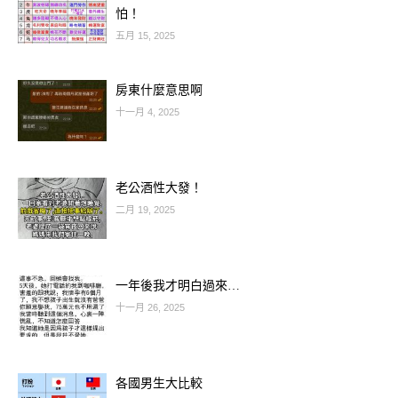
之所。
怕！
五月 15, 2025
若家人此時能點燈、燒香迎接，象徵為
亡靈照亮歸途，讓祂能安心取回「魂
房東什麼意思啊
十一月 4, 2025
氣」，不致迷失。
老公酒性大發！
二月 19, 2025
一年後我才明白過來…
十一月 26, 2025
各國男生大比較