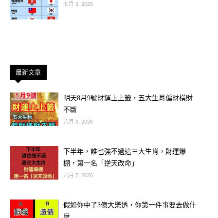
七月 9, 2025
第二樣是「影」。古人說「人死留
影」，並不是指照片，而是指人一生的
執念與印記。
最新文章
這些印記會附著在亡者生前最熟悉的物
品上——可能是一件衣服、一張椅子，
明天8月9號財運上上籤，五大生肖偏財橫財
不斷
甚至是一張全家福。
八月 8, 2026
頭七回家，其實是靈魂回來「取走」屬
下半年，誰也強不過這三大生肖，財運爆
於自己的影子，將塵世的依戀與記憶收
棚，第一名「逆天改命」
回，以便安心前往另一個世界。
八月 7, 2026
假如你中了3億大樂透，你第一件事要去做什
麼