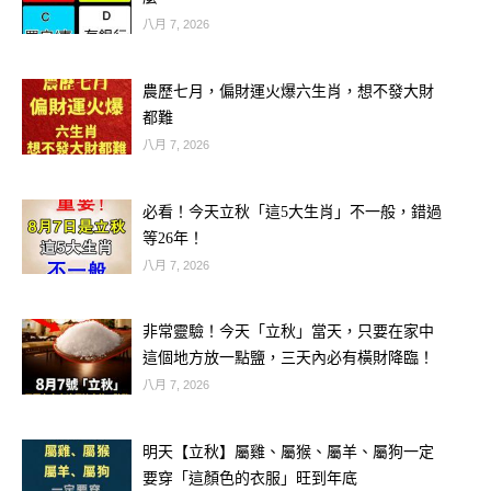
八月 7, 2026
農歷七月，偏財運火爆六生肖，想不發大財
都難
八月 7, 2026
必看！今天立秋「這5大生肖」不一般，錯過
等26年！
八月 7, 2026
第三樣是「名」。人在世時有名有姓，
陰間也有戶籍。
非常靈驗！今天「立秋」當天，只要在家中
這個地方放一點鹽，三天內必有橫財降臨！
傳說陰司在立案時，需要亡者親自帶回
八月 7, 2026
陽間「氣」、「影」與「名」三樣物，
明天【立秋】屬雞、屬猴、屬羊、屬狗一定
以便登記入冊，否則靈魂會無法順利報
要穿「這顏色的衣服」旺到年底