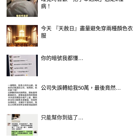
病！
今天 『天赦日』盡量避免穿兩種顏色衣
服
你的暗號我都懂…
歡迎來下水道觀看更多都市傳說👉
https://lihi3.cc/c5H8h
公司失誤轉給我50萬，最後竟然…
只能幫你到這了…