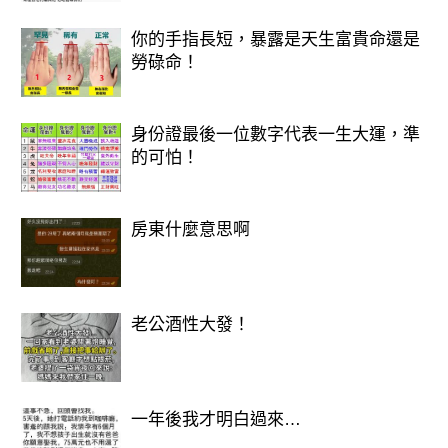
因此，亡者的頭七回家，其實不是「留
你的手指長短，暴露是天生富貴命還是
戀」，而是一種「告別」。祂回來，不
勞碌命！
是為了打擾家人，而是為了道別、取回
屬於自己的東西，確認一切塵緣已了，
身份證最後一位數字代表一生大運，準
的可怕！
再安心走上輪迴之路。
也正因如此，民間才會說：「頭七那
房東什麼意思啊
晚，家裡的燈不要全關。
」那盞微弱的燈火，不只是照亮亡者的
老公酒性大發！
歸途，更是家人心中那份不滅的思念與
祝福。
一年後我才明白過來…