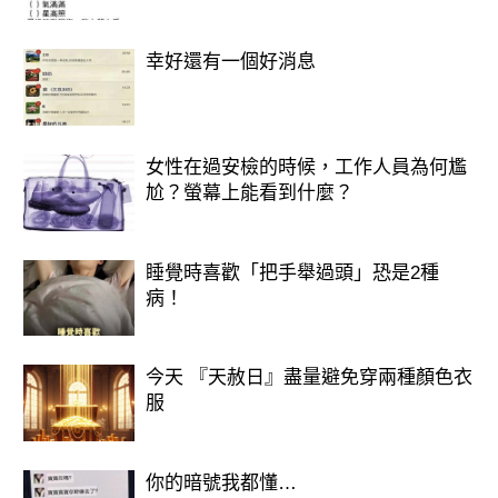
也看不起用這樣的方式去贏得別人的青
睞。
幸好還有一個好消息
女性在過安檢的時候，工作人員為何尷
尬？螢幕上能看到什麼？
睡覺時喜歡「把手舉過頭」恐是2種
病！
今天 『天赦日』盡量避免穿兩種顏色衣
服
你的暗號我都懂…