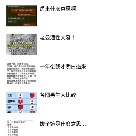
們覺得，真正值得尊敬的是實力和領導
房東什麼意思啊
力，而不是靠阿諛奉承來換取的地位。
老公酒性大發！
水瓶座
水瓶對拍馬屁這種事向來避之不及，對
一年後我才明白過來…
那些喜歡奉承上司的同事更是敬而遠
之，對他們來說，這種行為實在太虛偽
了，讓水瓶做這種事，簡直如坐針氈，
各國男生大比較
他們認為，只要把自己分內的事情做到
位，就不需要再靠額外的手段來取悅
誰，水瓶追求的是自由和真實，覺得一
嫂子這是什麼意思…
切虛偽的社交行為都只是在浪費時間，