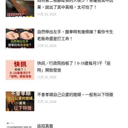
為何第二根腳趾長的人很少？菩薩道其中因
想知道財運狀況嗎？免費測驗
果，說出了其中真相，太可怕了！
>>>>
https://lihi.cc/Ozo8m
八月 10, 2026
自然伸出左手，握拳時有幾條線？看你今生
老板命還是打工命！
八月 10, 2026
快訊／行政院拍板了！0-18歲每月5千「這
時」開始發放
八月 10, 2026
不會孝順自己公婆的媳婦，一般有以下特徵
八月 10, 2026
歡迎來下水道觀看更多都市傳說👉
https://lihi3.cc/c5H8h
這招真狠