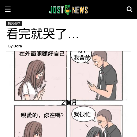
☰
搞笑趣味
看完就哭了…
By
Dora