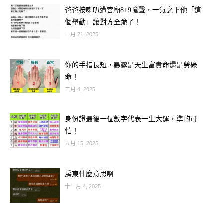
爸爸按喇叭遭宮廟8+9嗆聲，一氣之下他「這
個舉動」讓對方全跪了！
一月 21, 2025
你的手指長短，暴露是天生富貴命還是勞碌
命！
二月 4, 2025
身份證最後一位數字代表一生大運，準的可
怕！
五月 15, 2025
房東什麼意思啊
十一月 4, 2025