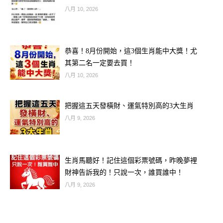
延伸閱讀
八月 10, 2026
「這3大星座」最討厭拍馬屁！
恭喜！8月份開始，這3個生肖能中大獎！尤
其第二名一定要去買！
八月 10, 2026
牡羊座
把握這五天發橫財、運氣特別高的3大生肖
直來直往的牡羊，天生率性，對拍馬屁
八月 9, 2026
這種事毫無興趣，他們最看不慣那些光
靠討好上司、卻沒什麼實力的同事，也
生肖馬聽好！記住這個彩票號碼，昨晚夢裡
絕不會自己去做這樣的事，讓牡羊說些
財神告訴我的！只說一次，誰買誰中！
違心的話來博取上司的歡心？這可比登
八月 9, 2026
天還難！他們寧可直言自己的想法，也
不會為了討好別人而委屈自己，對牡羊