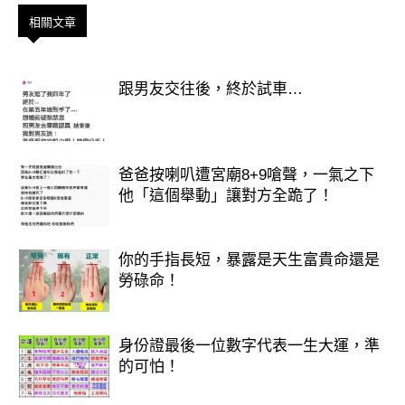
來說，低頭巴結是失去尊嚴的表現，他
相關文章
們寧願靠實力說話。
跟男友交往後，終於試車…
獅子座
爸爸按喇叭遭宮廟8+9嗆聲，一氣之下
他「這個舉動」讓對方全跪了！
自尊心極強的獅子，無論在哪裡，都希
望是別人來尊重自己，而不是反過來去
討好別人，對他們來說，尊嚴和面子比
你的手指長短，暴露是天生富貴命還是
勞碌命！
什麼都重要，要獅子在上司面前擺出奉
承的姿態，說些討好的話，那可是違背
身份證最後一位數字代表一生大運，準
他們的本性，獅子寧願堅持自己的自
的可怕！
信，也不願意強顏歡笑來取悅他人，他