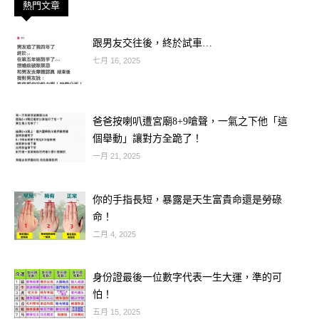
熱門文章
跟男友交往後，終於試車…
七月 16, 2025
爸爸按喇叭遭宮廟8+9嗆聲，一氣之下他「這
個舉動」讓對方全跪了！
一月 21, 2025
🐍 屬蛇人：天乙貴人入命，直覺帶路
你的手指長短，暴露是天生富貴命還是勞碌
屬蛇的朋友今日「巳火生土」，且有天
命！
乙貴人暗中指點。您今天對數字的敏感
二月 4, 2025
度極高，甚至會有一種「這組號碼似曾
相識」的感應。
身份證最後一位數字代表一生大運，準的可
怕！
五月 15, 2025