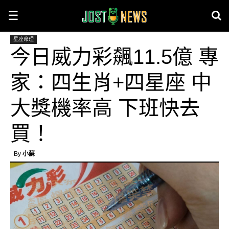
☰
星座命理
今日威力彩飆11.5億 專
家：四生肖+四星座 中
大獎機率高 下班快去
買！
By
小蘇