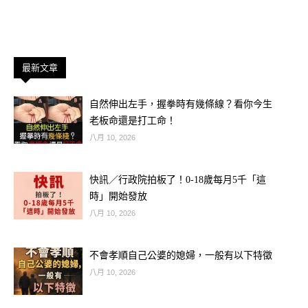
日您的磁場最為純淨，能吸引來自「正
東方」的財神。這份 11.5 億的獎金，
極有可能是為您準備的春節大禮。
最新文章
🐷 屬豬人：水潤乾坤，意外驚喜
自然伸出左手，握拳時有幾條線？看你今生
老板命還是打工命！
屬豬的人今日走的是「食神生財」運，
八月 10, 2026
這是一份不需要太費力就能獲得的福
報。即便您原本沒有打算要買，路過彩
快訊／行政院拍板了！0-18歲每月5千「這
時」開始發放
券行時也請停下腳步，驚喜往往在不經
八月 10, 2026
意間出現。
不會孝順自己公婆的媳婦，一般有以下特徵
🔱 第二部分：星座財富相位分析【射
八月 10, 2026
手、巨蟹、牡羊、雙魚】