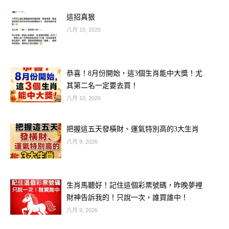
♐ 射手座： 守護星木星今日位於強勢
這招真狠
方位，您的「投機宮」異常活躍。這是
八月 10, 2026
一個適合冒險、挑戰高獎金的時刻，直
覺大膽一點！
恭喜！8月份開始，這3個生肖能中大獎！尤
其第二名一定要去買！
♋ 巨蟹座： 月亮磁場與財運星形成完
八月 10, 2026
美夾角。今日您可能在夢境中或無意間
聽到的話語中藏著發財密碼。
把握這五天發橫財、運氣特別高的3大生肖
八月 9, 2026
♈ 牡羊座： 火星帶來的行動力讓您財
運亨通。專家建議您在今日 17:00-
生肖馬聽好！記住這個彩票號碼，昨晚夢裡
19:00（酉時） 前往投注，財氣最旺。
財神告訴我的！只說一次，誰買誰中！
八月 9, 2026
雙魚座：** 靈魂感知力最強的一天。今