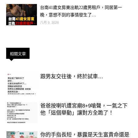
日買彩券時，建議採取「靈魂選號
台南41歲女房東出軌22歲男租戶，同居第一
法」，隨心所欲地勾選，中獎機率最
晚，意想不到的事情發生了…
高。
八月 9, 2026
相關文章
跟男友交往後，終於試車…
爸爸按喇叭遭宮廟8+9嗆聲，一氣之下
他「這個舉動」讓對方全跪了！
你的手指長短，暴露是天生富貴命還是