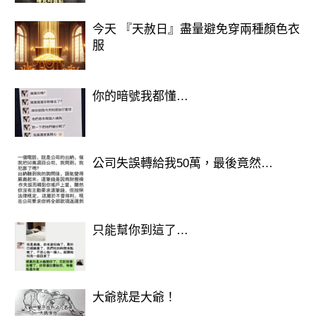
今天 『天赦日』盡量避免穿兩種顏色衣
服
你的暗號我都懂…
公司失誤轉給我50萬，最後竟然…
只能幫你到這了…
大爺就是大爺！