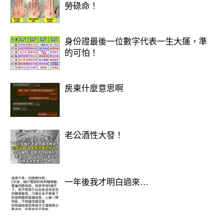
勞碌命！
身份證最後一位數字代表一生大運，準
的可怕！
房東什麼意思啊
想知道財運狀況嗎？免費測驗
>>>>https://lihi.cc/Ozo8m
老公酒性大發！
一年後我才明白過來…