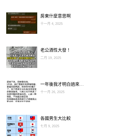
奪金密技： 買彩券時，若腦中突然跳
出某個電話號碼、車牌或日期，請務必
房東什麼意思啊
填入。
十一月 4, 2025
🐕 屬狗人：土火共融，財庫滿溢
老公酒性大發！
屬狗的朋友在 2026 丙午年本身就有
二月 19, 2025
「火土相生」的好運，而今日適逢財帛
宮與命宮相應，代表您的「正財帶偏
一年後我才明白過來…
財」，適合與工作夥伴集資包牌，集眾
十一月 26, 2025
人之氣奪大獎。
🐏 屬羊人：六合加持，喜氣盈門
各國男生大比較
七月 9, 2025
屬羊的朋友是 2026 年的幸運寵兒。今