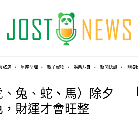
貨旅遊
星座命理
親子寵物
娛樂八卦
新聞快訊
聯絡
虎、兔、蛇、馬）除夕
色，財運才會旺整