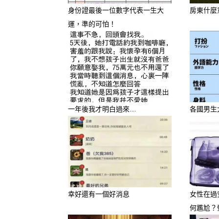
身份證最後一位數字代表一生大
房東什麼
運，準的可怕！
一年後我才明白過來…
各國男生
除夕夜是辭舊迎新的關鍵時刻
一整年的「招財磁場」。202
幸好還有一個好消息
女性在過
對這六個生肖，我們特別精選
何尷尬？