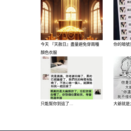
運色」！
今天 『天赦日』盡量避免穿兩種
你的暗號
顏色衣服
只能幫你到這了…
大爺就是