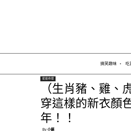
搞笑趣味
吃
星座命理
（生肖豬、雞、
穿這樣的新衣顏
年！！
By
小蘇