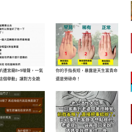
叭遭宮廟8+9嗆聲，一氣
你的手指長短，暴露是天生富貴命
這個舉動」讓對方全跪
還是勞碌命！