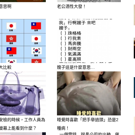
意思啊
老公酒性大發！
大比較
嫂子這是什麼意思…
，穿對新衣顏色，就像是為自己開啟了
6 是 丙午馬年，五行屬火，氣場強旺。針
安檢的時候，工作人員為
睡覺時喜歡「把手舉過頭」恐是2
了最能化解阻礙、引爆財富的「命定開
螢幕上能看到什麼？
種病！