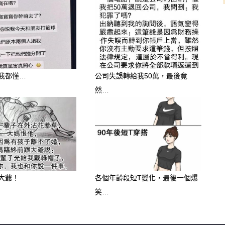
我都懂…
公司失誤轉給我50萬，最後竟
然…
大爺！
各個年齡段短T變化，最後一個爆
笑…