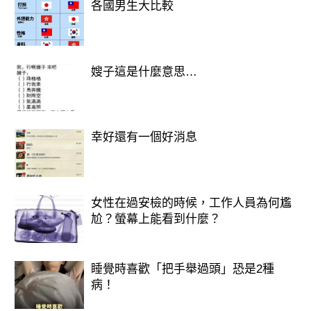
生肖
各國男生大比較
幸運偏財號碼
🐍 屬蛇
嫂子這是什麼意思…
06、18、27、33
🐄 屬牛
幸好還有一個好消息
09、15、22、40
🐕 屬狗
女性在過安檢的時候，工作人員為何尷
01、11、24、36
尬？螢幕上能看到什麼？
🐎 屬馬
睡覺時喜歡「把手舉過頭」恐是2種
08、14、29、41
病！