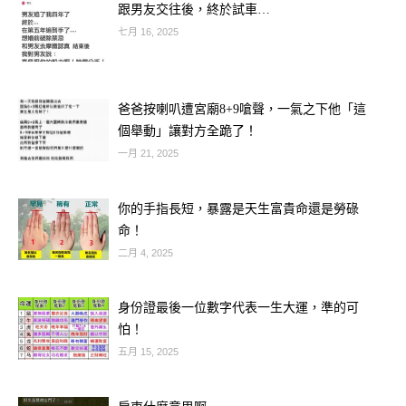
跟男友交往後，終於試車…
**屬蛇、屬牛、屬狗、屬馬的人注意！
七月 16, 2025
12月偏財號碼到手，千萬別錯過！快記
爸爸按喇叭遭宮廟8+9嗆聲，一氣之下他「這
下來！**
個舉動」讓對方全跪了！
一月 21, 2025
12月的偏財能量特別旺，
其中 屬蛇、屬牛、屬狗、屬馬 四個生
你的手指長短，暴露是天生富貴命還是勞碌
肖，
命！
磁場被點亮，「小偏財、大驚喜」都有
二月 4, 2025
機會發生！
身份證最後一位數字代表一生大運，準的可
怕！
如果最近突然覺得直覺變強、想試試手
五月 15, 2025
氣、
或是常常看到重複的數字，那就表示