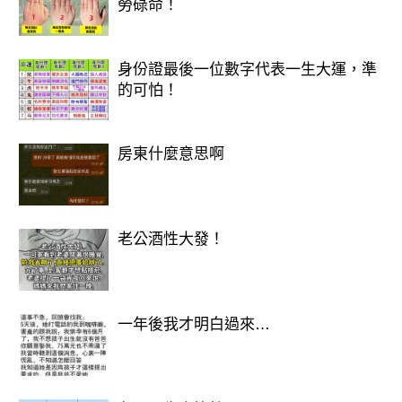
📌 建議：
勞碌命！
看到 1 或重複數字時，多留心。
身份證最後一位數字代表一生大運，準
🐎 屬馬：好運連環，直覺式偏財
的可怕！
✨ 偏財號碼： 08、14、29、41
房東什麼意思啊
屬馬本月「看到什麼好、心裡想到什
麼」，
常常就是偏財訊號。
老公酒性大發！
📌 建議：
睡前浮現的第一個數字最靈！
一年後我才明白過來…
🎉 總結：12月偏財最旺的四生肖號碼