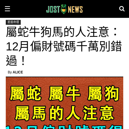
☰
星座命理
屬蛇牛狗馬的人注意：
12月偏財號碼千萬別錯
過！
By
ALICE