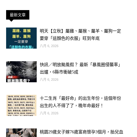
最新文章
明天【立秋】屬雞、屬猴、屬羊、屬狗一定
要穿「這顏色的衣服」旺到年底
八月 6, 2026
✨ 偏財號碼： 06、18、27、33
快訊／明放颱風假？ 最新「暴風圈侵襲率」
屬蛇本月靈感敏銳、財運暗藏驚喜。
出爐，6縣市衝破5成
尤其看到「6 或 3」開頭的數字，就會
八月 6, 2026
特別順！
十二生肖「最好命」的出生年份，這個年份
出生的人不得了了，晚年命最好！
📌 建議：
八月 6, 2026
留意突然跳進眼前的號碼，它大多有訊
號。
桃園29歲女子嫁76歲富商懷孕3個月，胎兒血