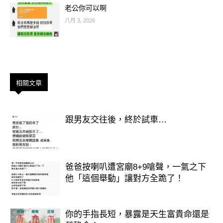
老公你可以啊
✨ 偏財號碼： 09、15、22、40
八月 3, 2026
屬牛本月財運走「穩紮穩打型」，
只要小試手氣，就容易有小小驚喜。
📌 建議：
相關文章
遇到數字 2、5 的組合不要忽視！
🐕 屬狗：貴人帶財，號碼越看越準
跟男友交往後，終於試車…
✨ 偏財號碼： 01、11、24、36
屬狗 12 月易得貴人提示，
爸爸按喇叭遭宮廟8+9嗆聲，一氣之下
常常身邊的人隨口講的數字，也能變成
他「這個舉動」讓對方全跪了！
好兆頭。
你的手指長短，暴露是天生富貴命還是