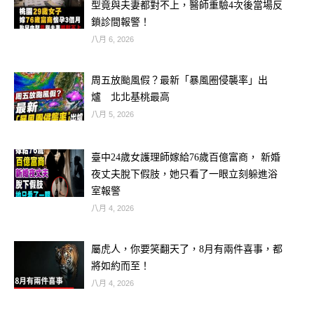
型竟與夫妻都對不上，醫師重驗4次後當場反
🐄 屬牛：穩中帶旺，財庫悄悄升級
鎖診間報警！
八月 6, 2026
周五放颱風假？最新「暴風圈侵襲率」出
爐 北北基桃最高
八月 5, 2026
臺中24歲女護理師嫁給76歲百億富商， 新婚
夜丈夫脫下假肢，她只看了一眼立刻躲進浴
室報警
八月 4, 2026
屬虎人，你要笑翻天了，8月有兩件喜事，都
將如約而至！
八月 4, 2026