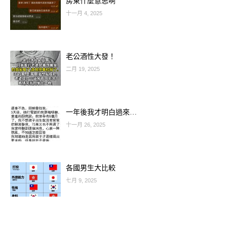
房東什麼意思啊
——
十一月 4, 2025
你的偏財號碼正在敲門！
以下為四個生肖的 12 月偏財助力號碼
老公酒性大發！
二月 19, 2025
（命理娛樂）：
🐍 屬蛇：偏財爆發，感應數字特別靈
一年後我才明白過來…
十一月 26, 2025
各國男生大比較
七月 9, 2025