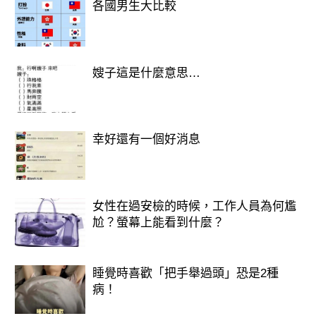
羊
各國男生大比較
同星座交往會很懂彼此、很強烈、很吸
引，
嫂子這是什麼意思…
但婚後問題是——
相似的缺點會翻倍。
幸好還有一個好消息
例如：
天蠍 × 天蠍 → 猜忌＋冷戰兩邊都堅持
女性在過安檢的時候，工作人員為何尷
尬？螢幕上能看到什麼？
處女 × 處女 → 互相嫌棄、互相挑剔
牡羊 × 牡羊 → 火爆×火爆，天天像打
睡覺時喜歡「把手舉過頭」恐是2種
病！
仗