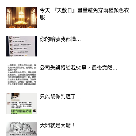
結局：
今天 『天赦日』盡量避免穿兩種顏色衣
服
只要遇到壓力，就容易因為個性太像而
爆炸。
你的暗號我都懂…
**💡結語：
容易離婚 ≠ 註定失敗，是「磨合難度較
公司失誤轉給我50萬，最後竟然…
高」！**
這些組合不是不能結婚，
只能幫你到這了…
而是需要更高的理解、耐心、溝通技
巧。
大爺就是大爺！
婚姻走不走得長，其實取決於：