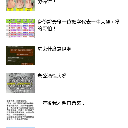
勞碌命！
③ 同星座組合：太像也很崩（容易互
踩雷）
身份證最後一位數字代表一生大運，準
的可怕！
房東什麼意思啊
老公酒性大發！
一年後我才明白過來…
最典型：
天蠍 × 天蠍、處女 × 處女、牡羊 × 牡