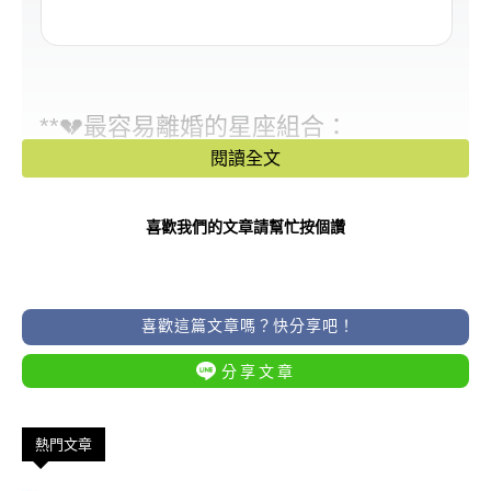
**💔最容易離婚的星座組合：
閱讀全文
3 對「走到一半就散」的感情搭配，婚
姻不長久！**
喜歡我們的文章請幫忙按個讚
有些星座一開始很甜，
越相愛、越激情、越覺得「天選之
喜歡這篇文章嗎？快分享吧！
戀」。
分享文章
但一走進婚姻，真實的個性、價值觀、
相處習慣一碰撞，
熱門文章
感情就像氣球突然放氣——