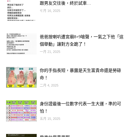
越走越累、越愛越痛。
跟男友交往後，終於試車…
七月 16, 2025
以下 3 組是公認 婚後最容易磨合失
敗、離婚率偏高 的組合：
爸爸按喇叭遭宮廟8+9嗆聲，一氣之下他「這
個舉動」讓對方全跪了！
① 火象 × 水象：熱度對上敏感（最容
一月 21, 2025
易吵到崩）
你的手指長短，暴露是天生富貴命還是勞碌
命！
二月 4, 2025
身份證最後一位數字代表一生大運，準的可
怕！
五月 15, 2025