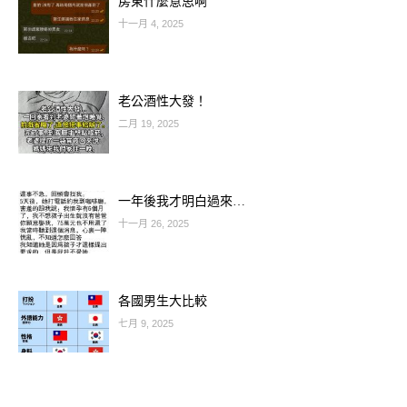
房東什麼意思啊
十一月 4, 2025
代表：牡羊 × 巨蟹、獅子 × 雙魚、射
手 × 天蠍
老公酒性大發！
二月 19, 2025
火象熱情、直接、快節奏；
水象感性、情緒化、需要安全感。
一年後我才明白過來…
十一月 26, 2025
交往時很互補、很有吸引力，
但婚後差異會被放大——
火象覺得水象「太黏、太累」
各國男生大比較
水象覺得火象「太急、太不懂體貼」。
七月 9, 2025
婚後常見問題：