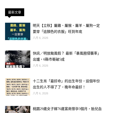
一吵架就放大化
最新文章
有問題不溝通只情緒化
明天【立秋】屬雞、屬猴、屬羊、屬狗一定
要穿「這顏色的衣服」旺到年底
生活步調完全不同
八月 6, 2026
結局： 只要兩邊都不願退，婚姻容易
快訊／明放颱風假？ 最新「暴風圈侵襲率」
走向破局。
出爐，6縣市衝破5成
八月 6, 2026
② 風象 × 土象：理性對上務實（容易
越過越冷）
十二生肖「最好命」的出生年份，這個年份
出生的人不得了了，晚年命最好！
八月 6, 2026
桃園29歲女子嫁76歲富商懷孕3個月，胎兒血