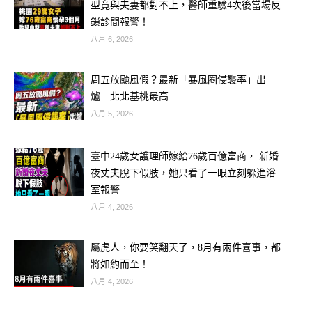
型竟與夫妻都對不上，醫師重驗4次後當場反
鎖診間報警！
八月 6, 2026
周五放颱風假？最新「暴風圈侵襲率」出
爐 北北基桃最高
八月 5, 2026
代表：雙子 × 處女、天秤 × 金牛、水
臺中24歲女護理師嫁給76歲百億富商， 新婚
瓶 × 摩羯
夜丈夫脫下假肢，她只看了一眼立刻躲進浴
室報警
交往時很和諧，但婚後常出現「生活溫
八月 4, 2026
度差」。
風象想自由、感覺、變化；
屬虎人，你要笑翻天了，8月有兩件喜事，都
將如約而至！
土象想穩定、規律、腳踏實地。
八月 4, 2026
久了之後會變成——