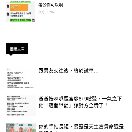
老公你可以啊
風象覺得自己像被關住
八月 3, 2026
土象覺得對方「沒大人樣」。
婚後常見問題：
相關文章
生活習慣差異太大
理財與責任觀不相同
跟男友交往後，終於試車…
土象偏悶不會說愛，風象逐漸心冷
爸爸按喇叭遭宮廟8+9嗆聲，一氣之下
結局：
他「這個舉動」讓對方全跪了！
感情若不刻意經營，很容易從「伴侶
→ 室友 → 路人」。
你的手指長短，暴露是天生富貴命還是