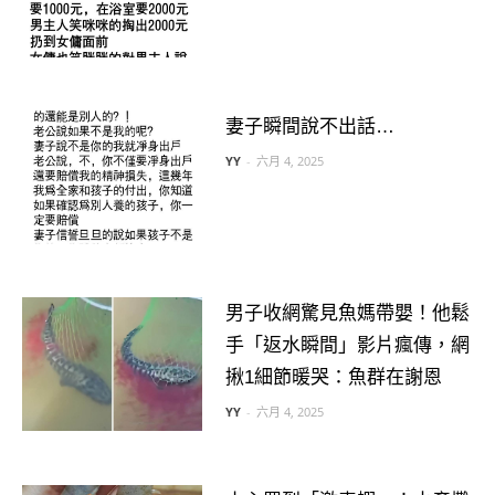
妻子瞬間說不出話…
YY
-
六月 4, 2025
男子收網驚見魚媽帶嬰！他鬆
手「返水瞬間」影片瘋傳，網
揪1細節暖哭：魚群在謝恩
YY
-
六月 4, 2025