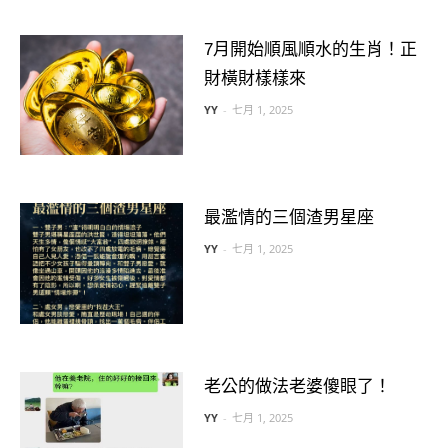
7月開始順風順水的生肖！正
財橫財樣樣來
YY
-
七月 1, 2025
最濫情的三個渣男星座
YY
-
七月 1, 2025
老公的做法老婆傻眼了！
YY
-
七月 1, 2025