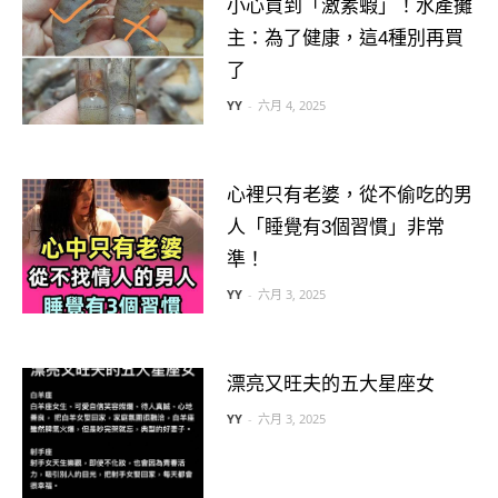
小心買到「激素蝦」！水產攤
主：為了健康，這4種別再買
了
YY
-
六月 4, 2025
心裡只有老婆，從不偷吃的男
人「睡覺有3個習慣」非常
準！
YY
-
六月 3, 2025
漂亮又旺夫的五大星座女
YY
-
六月 3, 2025