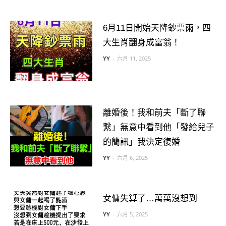
6月11日開始天降鈔票雨，四
大生肖翻身成富翁！
YY
-
六月 11, 2025
離婚後！我和前夫「斷了聯
繫」無意中看到他「發給兒子
的簡訊」我決定復婚
YY
-
六月 6, 2025
女傭失算了…萬萬沒想到
YY
-
六月 5, 2025