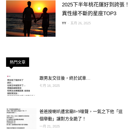
2025下半年桃花運好到誇張！
異性緣不斷的星座TOP3
YY
-
五月 26, 2025
熱門文章
跟男友交往後，終於試車…
七月 16, 2025
爸爸按喇叭遭宮廟8+9嗆聲，一氣之下他「這
個舉動」讓對方全跪了！
一月 21, 2025