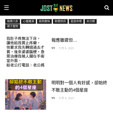
☰
娛樂八卦
心靈雞湯
搞笑趣味
新聞快訊
星座命理
未分類
親子寵物
報應雖遲但…
YY
-
七月 8, 2025
明明對一個人有好感，卻始終
不敢主動的4個星座
YY
-
七月 8, 2025