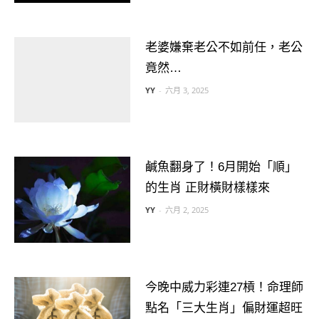
老婆嫌棄老公不如前任，老公
竟然…
YY
-
六月 3, 2025
鹹魚翻身了！6月開始「順」
的生肖 正財橫財樣樣來
YY
-
六月 2, 2025
今晚中威力彩連27槓！命理師
點名「三大生肖」偏財運超旺