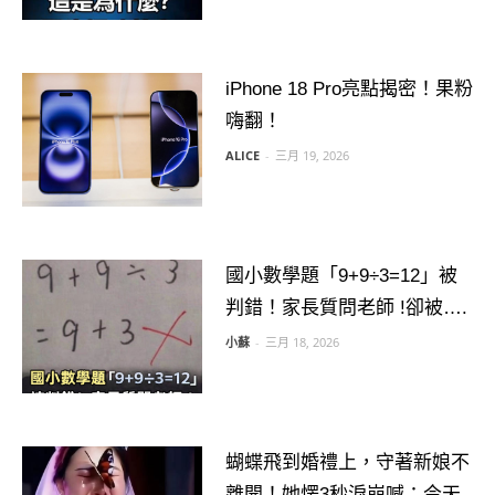
iPhone 18 Pro亮點揭密！果粉
嗨翻！
ALICE
-
三月 19, 2026
國小數學題「9+9÷3=12」被
判錯！家長質問老師 !卻被….
小蘇
-
三月 18, 2026
蝴蝶飛到婚禮上，守著新娘不
離開！她愣3秒淚崩喊：今天