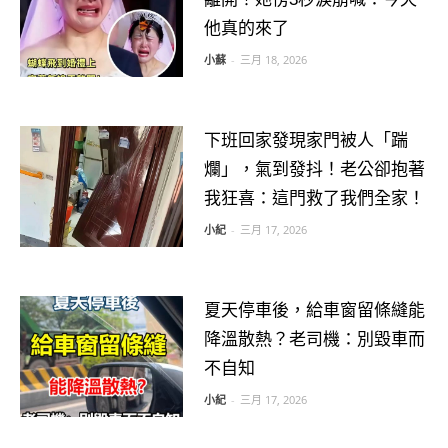
他真的來了
小蘇
-
三月 18, 2026
下班回家發現家門被人「踹
爛」，氣到發抖！老公卻抱著
我狂喜：這門救了我們全家！
小紀
-
三月 17, 2026
夏天停車後，給車窗留條縫能
降溫散熱？老司機：別毀車而
不自知
小紀
-
三月 17, 2026