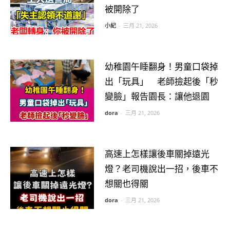
被開除了
小紀
-
三月 21, 2026
幼稚園午睡翻身！男童口袋掉
出「玩具」 老師撿起後「秒
變臉」報告園長：讓他退園
dora
-
三月 21, 2026
高速上怎樣讓後車關掉遠光
燈？老司機說出一招，後車不
想關也得關
dora
-
三月 21, 2026