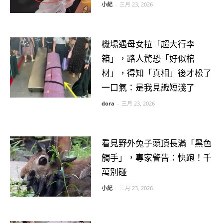
小紀
-
三月 23, 2026
機場遇母女拉「超大行李
箱」，路人驚恐「好似棺
材」，得知「真相」後才松了
一口氣：是我見識短淺了
dora
-
三月 23, 2026
看見野外兔子頭頂長滿「黑色
觸手」，專家警告：快跑！千
萬別碰
小紀
-
三月 23, 2026