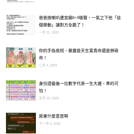
爸爸按喇叭遭宮廟8+9嗆聲，一氣之下他「這
個舉動」讓對方全跪了！
一月 21, 2025
你的手指長短，暴露是天生富貴命還是勞碌
命！
二月 4, 2025
身份證最後一位數字代表一生大運，準的可
怕！
五月 15, 2025
房東什麼意思啊
十一月 4, 2025