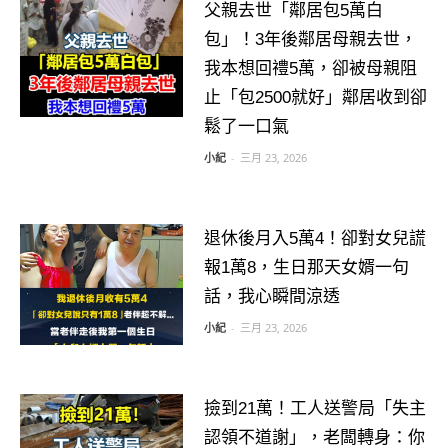
父親去世「鄰居包5萬白
包」！3年後鄰居母親去世，
我本想回禮5萬，卻被母親阻
止「包2500就好」鄰居收到卻
鬆了一口氣
小紀
-
三月 23, 2026
退休後月入5萬4！卻對女兒謊
報1萬8，生日那天女婿一句
話，我心瞬間涼透
小紀
-
三月 23, 2026
撿到21萬！工人送警局「失主
認領不道謝」，老闆轉身：你