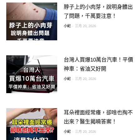
脖子上的小肉芽，說明身體出
了問題，千萬要注意！
小紀
-
三月 20, 2026
台灣人買爆10萬台汽車！平價
神車：省油又好開
小紀
-
三月 20, 2026
耳朵裡面經常癢，卻啥也掏不
出來？醫生揭曉答案！
小紀
-
三月 20, 2026