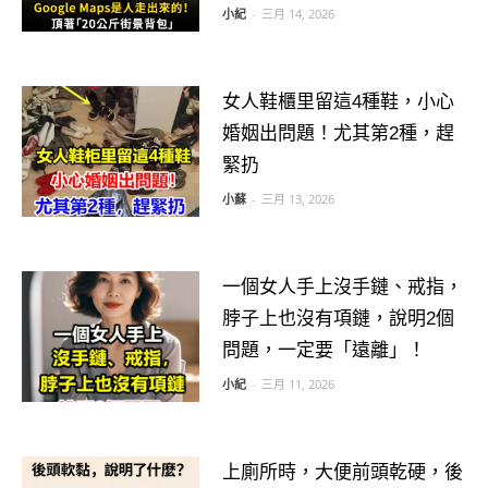
小紀
-
三月 14, 2026
女人鞋櫃里留這4種鞋，小心
婚姻出問題！尤其第2種，趕
緊扔
小蘇
-
三月 13, 2026
一個女人手上沒手鏈、戒指，
脖子上也沒有項鏈，說明2個
問題，一定要「遠離」！
小紀
-
三月 11, 2026
上廁所時，大便前頭乾硬，後