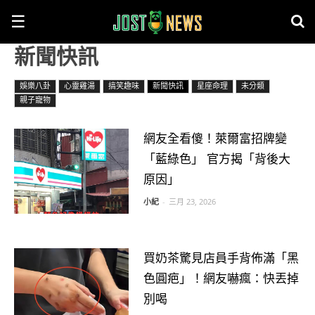
☰
新聞快訊
娛樂八卦
心靈雞湯
搞笑趣味
新聞快訊
星座命理
未分類
親子寵物
網友全看傻！萊爾富招牌變
「藍綠色」 官方揭「背後大
原因」
小紀
-
三月 23, 2026
買奶茶驚見店員手背佈滿「黑
色圓疤」！網友嚇瘋：快丟掉
別喝