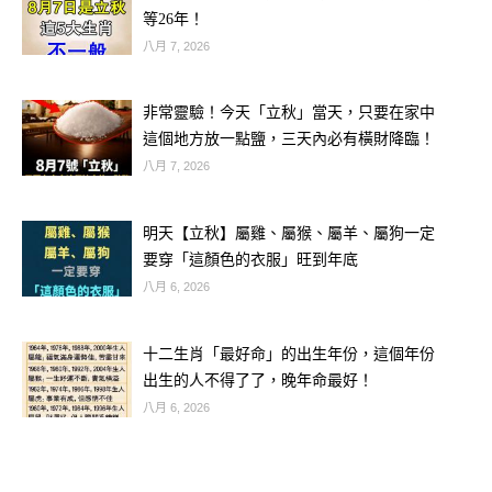
人之心有多重？
等26年！
八月 7, 2026
非常靈驗！今天「立秋」當天，只要在家中
這個地方放一點鹽，三天內必有橫財降臨！
八月 7, 2026
明天【立秋】屬雞、屬猴、屬羊、屬狗一定
要穿「這顏色的衣服」旺到年底
八月 6, 2026
心理測試：你認為誰最老、看看你的防
十二生肖「最好命」的出生年份，這個年份
出生的人不得了了，晚年命最好！
人之心有多重？太准了
八月 6, 2026
A