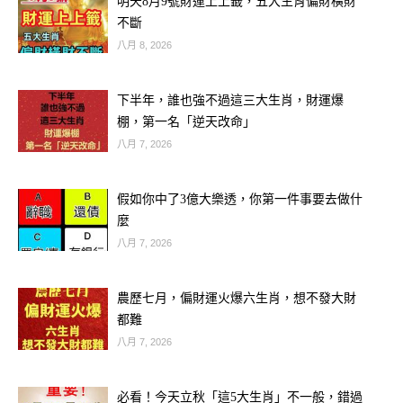
明天8月9號財運上上籤，五大生肖偏財橫財
不斷
八月 8, 2026
下半年，誰也強不過這三大生肖，財運爆
棚，第一名「逆天改命」
八月 7, 2026
假如你中了3億大樂透，你第一件事要去做什
麼
歡迎來下水道觀看更多都市傳說👉
八月 7, 2026
https://lihi3.cc/c5H8h
農歷七月，偏財運火爆六生肖，想不發大財
延伸閱讀———————
都難
【圖像心理測驗】憑直覺選出圖中「最
八月 7, 2026
老的人」，看看你的防人之心有多重？
心理測試：你認為誰最老、看看你的防
必看！今天立秋「這5大生肖」不一般，錯過