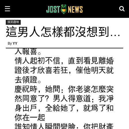
☰
搞笑趣味
這男人怎樣都沒想到…
By
YY