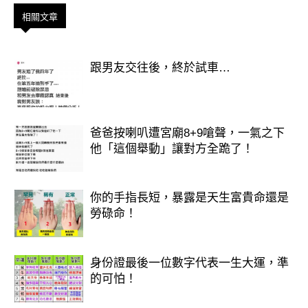
B
相關文章
C
跟男友交往後，終於試車…
D
測試結果
爸爸按喇叭遭宮廟8+9嗆聲，一氣之下
他「這個舉動」讓對方全跪了！
你的手指長短，暴露是天生富貴命還是
勞碌命！
身份證最後一位數字代表一生大運，準
的可怕！