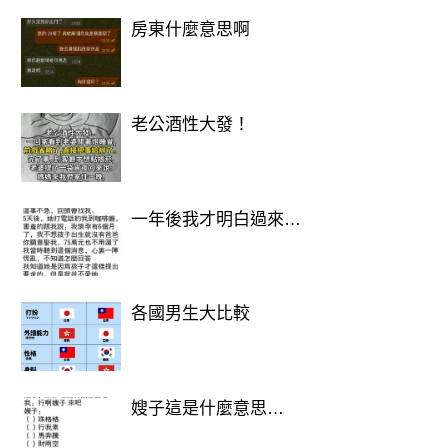
房東什麼意思啊
老公酒性大發！
1. 選A的人
你是一個基本上沒有戒心的人，始終樂
一年後我才明白過來…
觀開朗，待人真誠。你喜歡交朋友，也
喜歡和人分享你的心事，並且善於傾
聽。
各國男生大比較
你是一個善良的人，並且深信人性本
善，相信你很喜歡和他人吐露自己的心
嫂子這是什麼意思…
聲，也善於傾聽他人的心裡話。也許你