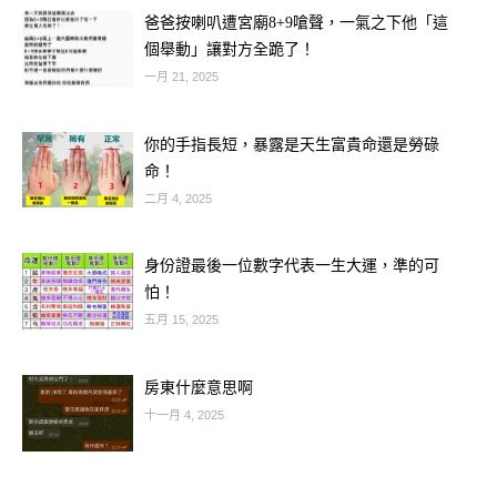
爸爸按喇叭遭宮廟8+9嗆聲，一氣之下他「這
個舉動」讓對方全跪了！
一月 21, 2025
–
你的手指長短，暴露是天生富貴命還是勞碌
–
命！
二月 4, 2025
–
身份證最後一位數字代表一生大運，準的可
–
怕！
五月 15, 2025
–
房東什麼意思啊
–
十一月 4, 2025
–