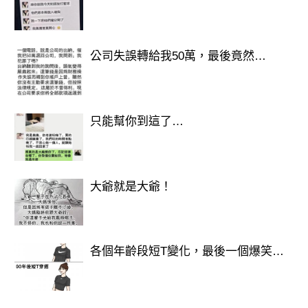
2. 選B的人
公司失誤轉給我50萬，最後竟然…
你對他人的戒心非常重，並且性格敏感
多疑，缺乏安全感，從不會輕易相信他
只能幫你到這了…
人，不會讓別人走入自己的內心，對他
人豎起高高的防禦牆。
大爺就是大爺！
你對人性從來都持悲觀態度，認為人性
本惡，一切都是利益至上，任何感情都
敵不過。你對於陌生人的接近極為警
各個年齡段短T變化，最後一個爆笑…
惕，會非常謹慎的處理，這可能源於你
曾經受過這方面的傷害。