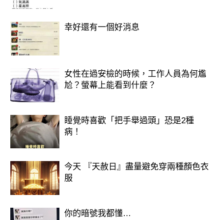
並不天真，但是你是一個善良的人。
幸好還有一個好消息
你的內心深處是相信人性本善的，認為
這個世界還是美好的事物居多。而你真
心對待身邊的每一個人，所以別人也會
女性在過安檢的時候，工作人員為何尷
信任你，真心待你。
尬？螢幕上能看到什麼？
睡覺時喜歡「把手舉過頭」恐是2種
病！
今天 『天赦日』盡量避免穿兩種顏色衣
服
你的暗號我都懂…