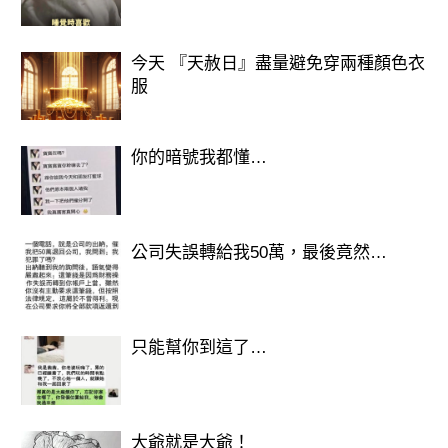
這場「烏龍誤會」才總算平息，也讓不
少網友笑說：「果然，網路的感動有時
今天 『天赦日』盡量避免穿兩種顏色衣
服
候要多看兩眼！」
延伸閱讀—————–
你的暗號我都懂…
公司失誤轉給我50萬，最後竟然…
只能幫你到這了…
歡迎來下水道觀看更多都市傳說👉
大爺就是大爺！