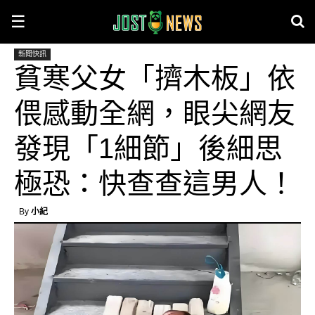
☰
新聞快訊
貧寒父女「擠木板」依
偎感動全網，眼尖網友
發現「1細節」後細思
極恐：快查查這男人！
By
小紀