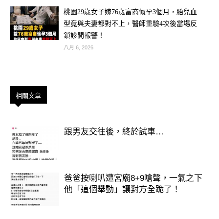
桃園29歲女子嫁76歲富商懷孕3個月，胎兒血
型竟與夫妻都對不上，醫師重驗4次後當場反
鎖診間報警！
八月 6, 2026
隨著照片被放大、分析，越來越多「怪
怪的地方」被挖出來：繩子不像一般的
相關文章
繩子，打結方式有點專業；爸爸手臂上
好像還有瘀青，小女孩腳踝處也疑似有
擦傷。網路瞬間炸鍋，原本的感動立刻
跟男友交往後，終於試車…
轉為驚恐：
「不對勁！那繩子是怎樣？！」
爸爸按喇叭遭宮廟8+9嗆聲，一氣之下
他「這個舉動」讓對方全跪了！
「這該不會是人口販子吧？！」
「快報警，查查這男人是誰！」