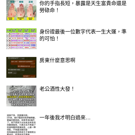
「愈看愈毛，小女孩眼神好像在求
你的手指長短，暴露是天生富貴命還是
勞碌命！
救……」
身份證最後一位數字代表一生大運，準
的可怕！
房東什麼意思啊
老公酒性大發！
甚至開始有人肉搜索照片中的男子，懷
一年後我才明白過來…
疑他可能是人販子，引發網友憤怒連
署，要求警方介入調查。