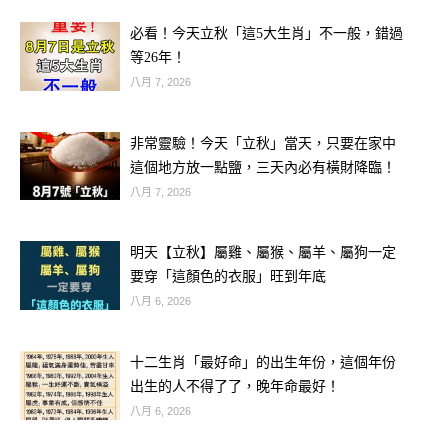
伸出援手時，有眼尖的網友突然發現
必看！今天立秋「這5大生肖」不一般，錯過
——照片角落怎麼有一截繩子，而且那
等26年！
個打結方式，感覺像是用來綁人的？！
八月 7, 2026
非常靈驗！今天「立秋」當天，只要在家中
這個地方放一點鹽，三天內必有橫財降臨！
八月 7, 2026
明天【立秋】屬雞、屬猴、屬羊、屬狗一定
要穿「這顏色的衣服」旺到年底
八月 6, 2026
十二生肖「最好命」的出生年份，這個年份
出生的人不得了了，晚年命最好！
八月 6, 2026