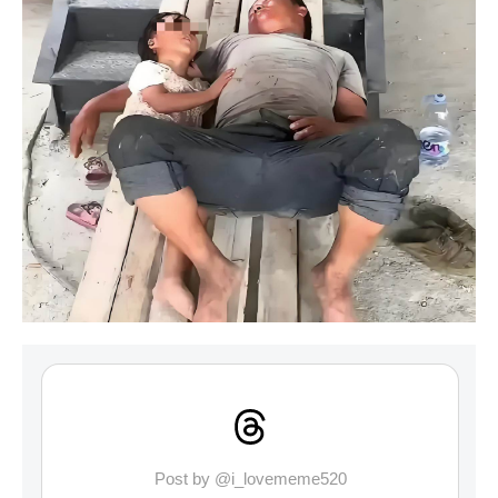
Post by @i_lovememe520