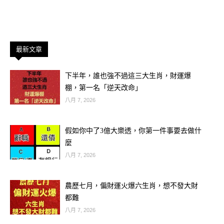
最新文章
下半年，誰也強不過這三大生肖，財運爆
棚，第一名「逆天改命」
八月 7, 2026
這張照片一曝光，立刻在社群上掀起熱
假如你中了3億大樂透，你第一件事要去做什
議。很多人看了都留言表示感動：「看
麼
哭了，這才是真正的父愛。」「日子再
八月 7, 2026
苦，只要家人在，就是幸福。」「拜託
有人幫幫這對父女吧……」
農歷七月，偏財運火爆六生肖，想不發大財
都難
但沒想到，當大家紛紛轉傳、捐款、想
八月 7, 2026