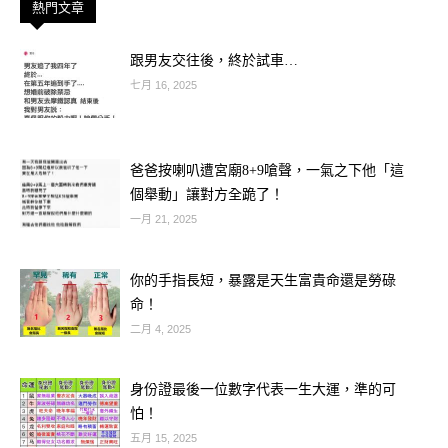
熱門文章
跟男友交往後，終於試車…
七月 16, 2025
爸爸按喇叭遭宮廟8+9嗆聲，一氣之下他「這
個舉動」讓對方全跪了！
一月 21, 2025
最近一張「父女依偎在破舊樓梯間」的
照片在網路上瘋傳，畫面讓人鼻酸——
你的手指長短，暴露是天生富貴命還是勞碌
命！
只見一位穿著單薄的爸爸和年紀很小的
二月 4, 2025
女兒，窩在一塊狹窄的木板上，兩人緊
緊靠在一起取暖。爸爸眼神雖然疲憊，
身份證最後一位數字代表一生大運，準的可
怕！
卻透著滿滿的溫柔；小女孩則安靜地縮
五月 15, 2025