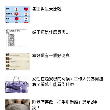
正當整件事越鬧越大時，突然有位影視
各國男生大比較
圈的工作人員跳出來澄清——
原來這張照片根本不是什麼真實事件，
嫂子這是什麼意思…
而是某部現實題材電影的拍攝現場！照
片中的「父親」其實是演員，旁邊的繩
子是戲裡的道具，用在後面綁架情節。
幸好還有一個好消息
只是拍攝角度剛好入鏡，才造成誤會。
劇組也立刻釋出現場的花絮影片，證明
女性在過安檢的時候，工作人員為何尷
尬？螢幕上能看到什麼？
樓梯間其實是搭景搭出來的，現場氛圍
也不是想像中的那麼淒涼，演員們鏡頭
外還有說有笑。
睡覺時喜歡「把手舉過頭」恐是2種
病！