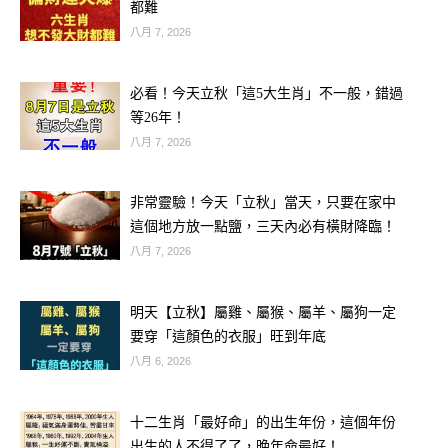
都難
八月 7, 2026
🎊 結語：
必看！今天立秋「這5大生肖」不一般，錯過
這樣的好日子不是天天有，能遇上「立
等26年！
秋＋天赦日」的雙吉日，本身就是一種
八月 7, 2026
福氣。若你榜上有名，恭喜你從今天開
始一飛沖天、萬事順心！如果你身邊也
非常靈驗！今天「立秋」當天，只要在家中
這個地方放一點鹽，三天內必有橫財降臨！
有屬虎、兔、蛇的親朋好友，記得趕快
八月 7, 2026
分享這篇文章，讓他們也一起接住這波
好運！
明天【立秋】屬雞、屬猴、屬羊、屬狗一定
要穿「這顏色的衣服」旺到年底
八月 6, 2026
十二生肖「最好命」的出生年份，這個年份
出生的人不得了了，晚年命最好！