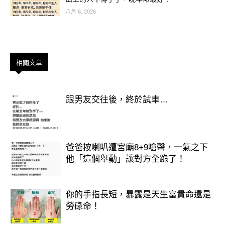
八月 6, 2026
相關文章
📢 今晚記得轉發這篇，福氣才不會
跟男友交往後，終於試車…
斷！
你順了沒？留言「接好運」讓天赦之光
照進你的人生吧！
爸爸按喇叭遭宮廟8+9嗆聲，一氣之下
他「這個舉動」讓對方全跪了！
你的手指長短，暴露是天生富貴命還是
勞碌命！