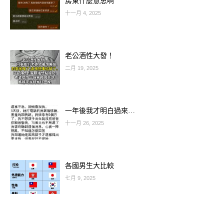
房東什麼意思啊
紛紛來敲門！
十一月 4, 2025
🐰 生肖兔：桃花盛開、幸福來敲門！
老公酒性大發！
二月 19, 2025
立秋之後的你，氣場轉旺，整個人變得
更有魅力。天赦日帶來好緣分，單身者
有機會遇到真愛、有伴者感情升溫。不
一年後我才明白過來…
只戀愛順，連人際關係也變得和諧順
十一月 26, 2025
利！
🐍 生肖蛇：財運翻紅、正偏財齊旺！
各國男生大比較
七月 9, 2025
從今天起你的財運簡直一飛沖天！無論
是正財收入、兼職、投資還是中獎運都