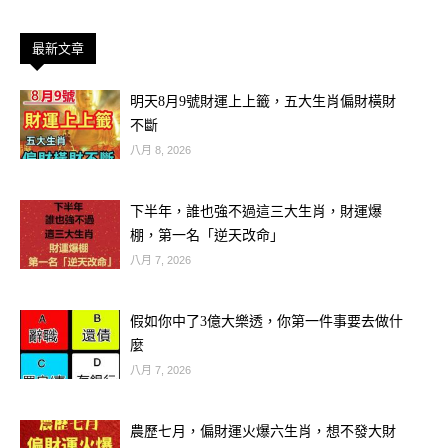
大大提升！如果最近有想買彩券、試試
投資，都可以把握這股能量，收穫絕對
最新文章
不會讓你失望！
明天8月9號財運上上籤，五大生肖偏財橫財
不斷
✅ 小提醒：今天想轉運，記得這幾件
八月 8, 2026
事！
下半年，誰也強不過這三大生肖，財運爆
早上曬太陽 3 分鐘：吸收立秋的第一道
棚，第一名「逆天改命」
陽氣，為自己充電。
八月 7, 2026
寫下願望清單：天赦日宇宙願望最容易
假如你中了3億大樂透，你第一件事要去做什
被實現，別怕大膽寫下你的夢想！
麼
八月 7, 2026
穿上紅色或金色配件：招財又開運，讓
農歷七月，偏財運火爆六生肖，想不發大財
好事自動找上門！