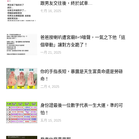
跟男友交往後，終於試車…
七月 16, 2025
爸爸按喇叭遭宮廟8+9嗆聲，一氣之下他「這
個舉動」讓對方全跪了！
一月 21, 2025
🌟【立秋＋天赦日】開始旺到不行的3
你的手指長短，暴露是天生富貴命還是勞碌
大生肖：
命！
二月 4, 2025
🐯 生肖虎：事業翻身、貴人出現！
身份證最後一位數字代表一生大運，準的可
沉潛一段時間的你，終於等到破繭而出
怕！
的機會。今天開始，職場運勢強勢爆
五月 15, 2025
發，過去的努力有望獲得上司賞識，更
有貴人悄悄出現。升官加薪、合作機會