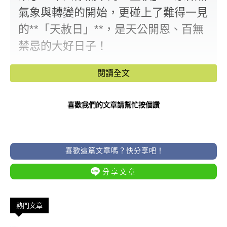
氣象與轉變的開始，更碰上了難得一見
的**「天赦日」**，是天公開恩、百無
禁忌的大好日子！
這樣的「雙吉交會」，不僅為大家帶來
閱讀全文
轉運契機，還讓某些幸運生肖從今天起
喜歡我們的文章請幫忙按個讚
一路開掛、**順到不能再順！**無論是
財運、事業還是桃花，統統大爆發！
喜歡這篇文章嗎？快分享吧！
分享文章
熱門文章