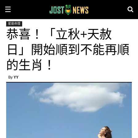
☰
星座命理
恭喜！「立秋+天赦
日」開始順到不能再順
的生肖！
By
YY