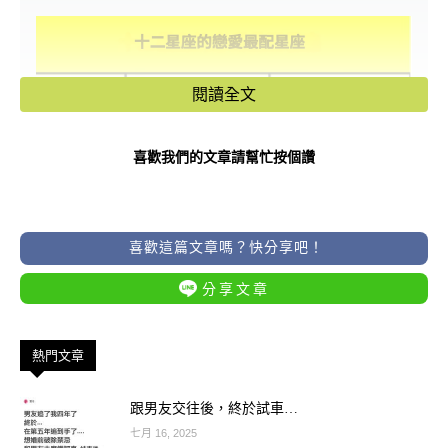
閱讀全文
喜歡我們的文章請幫忙按個讚
喜歡這篇文章嗎？快分享吧！
分享文章
熱門文章
往下看-
跟男友交往後，終於試車…
–
七月 16, 2025