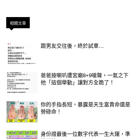
（1）可愛的河豚
相關文章
（2）兇猛的鯊魚
跟男友交往後，終於試車…
（3）友善的海豚
（4）路過的章魚
爸爸按喇叭遭宮廟8+9嗆聲，一氣之下
他「這個舉動」讓對方全跪了！
.
你的手指長短，暴露是天生富貴命還是
勞碌命！
.
身份證最後一位數字代表一生大運，準