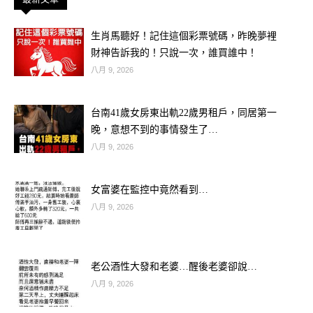
生肖馬聽好！記住這個彩票號碼，昨晚夢裡
財神告訴我的！只說一次，誰買誰中！
八月 9, 2026
歡迎來下水道觀看更多都市傳說👉
台南41歲女房東出軌22歲男租戶，同居第一
晚，意想不到的事情發生了…
https://lihi3.cc/c5H8h
八月 9, 2026
延伸閱讀———————
女富婆在監控中竟然看到…
【心理測驗】如果我和他告白會成功
八月 9, 2026
嗎？測試你的「告白運」！
老公酒性大發和老婆…醒後老婆卻說…
八月 9, 2026