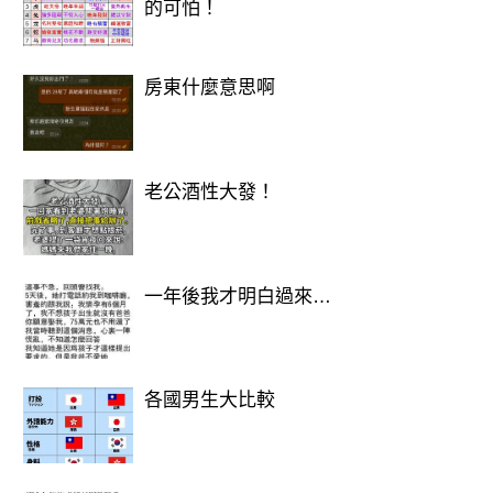
.
的可怕！
.
房東什麼意思啊
.
.
老公酒性大發！
.
一年後我才明白過來…
.
答
各國男生大比較
案