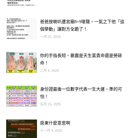
–
爸爸按喇叭遭宮廟8+9嗆聲，一氣之下他「這
–
個舉動」讓對方全跪了！
一月 21, 2025
–
你的手指長短，暴露是天生富貴命還是勞碌
命！
二月 4, 2025
身份證最後一位數字代表一生大運，準的可
怕！
五月 15, 2025
房東什麼意思啊
十一月 4, 2025