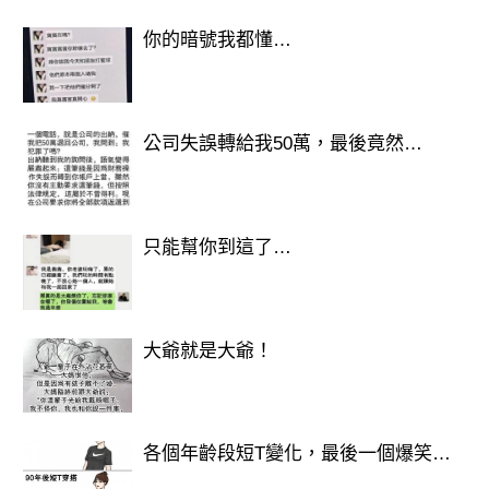
你的暗號我都懂…
你越是靠近，對方越是想要閃躲，
這段關係幾乎是不可挽救的，請你放棄
公司失誤轉給我50萬，最後竟然…
吧！
選擇兇猛的鯊魚
只能幫你到這了…
在這段感情裡你信心在越來越充足，
可以說你對表白結果心裡是有把握的。
大爺就是大爺！
而且幸運的天枰也在傾向你，
各個年齡段短T變化，最後一個爆笑…
只要你發揮自己的洞察力和犀利思維方