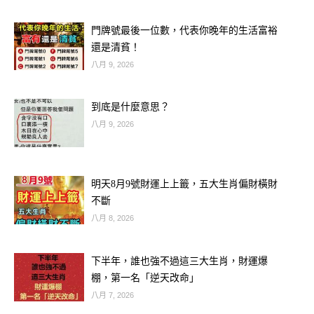
門牌號最後一位數，代表你晚年的生活富裕
還是清貧！
八月 9, 2026
到底是什麼意思？
請你讓自己放鬆。
八月 9, 2026
默念：我和他（她）表白會成功？
明天8月9號財運上上籤，五大生肖偏財橫財
然後看以下的題目
不斷
八月 8, 2026
假設你坐的船要沉了，你落入水中
下半年，誰也強不過這三大生肖，財運爆
這時你身邊有魚在遊動
棚，第一名「逆天改命」
八月 7, 2026
你認為是什麼魚：