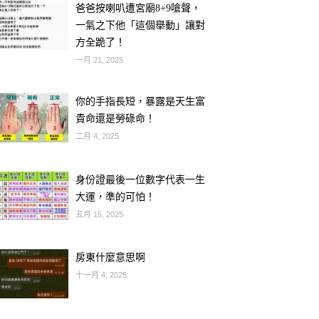
爸爸按喇叭遭宮廟8+9嗆聲，
一氣之下他「這個舉動」讓對
方全跪了！
一月 21, 2025
你的手指長短，暴露是天生富
貴命還是勞碌命！
二月 4, 2025
身份證最後一位數字代表一生
大運，準的可怕！
五月 15, 2025
房東什麼意思啊
十一月 4, 2025