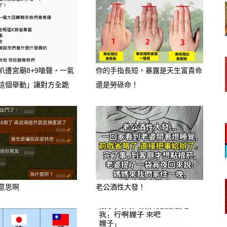
叭遭宮廟8+9嗆聲，一氣
你的手指長短，暴露是天生富貴命
這個舉動」讓對方全跪
還是勞碌命！
意思啊
老公酒性大發！