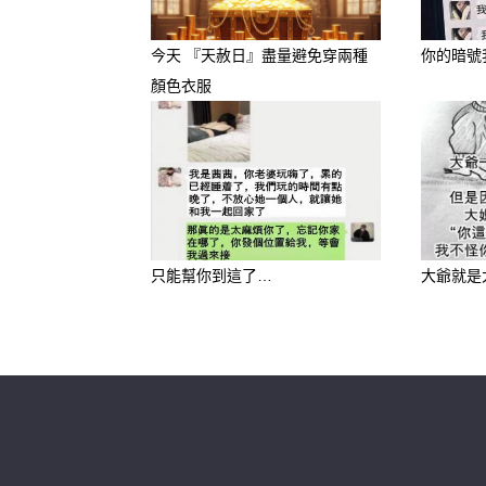
–
今天 『天赦日』盡量避免穿兩種
你的暗號
–
顏色衣服
–
–
–
只能幫你到這了…
大爺就是