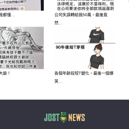
我都懂…
公司失誤轉給我50萬，最後竟
然…
大爺！
各個年齡段短T變化，最後一個爆
笑…