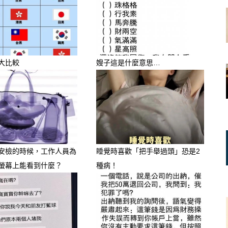
大比較
嫂子這是什麼意思…
安檢的時候，工作人員為
睡覺時喜歡「把手舉過頭」恐是2
螢幕上能看到什麼？
種病！