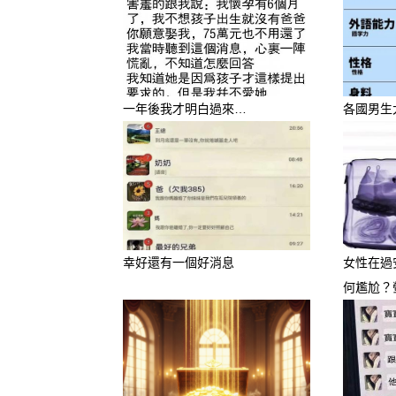
–
–
一年後我才明白過來…
各國男生
–
–
–
幸好還有一個好消息
女性在過
何尷尬？
–
–