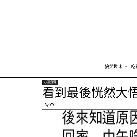
搞笑趣味
吃
心靈雞湯
看到最後恍然大
By
YY