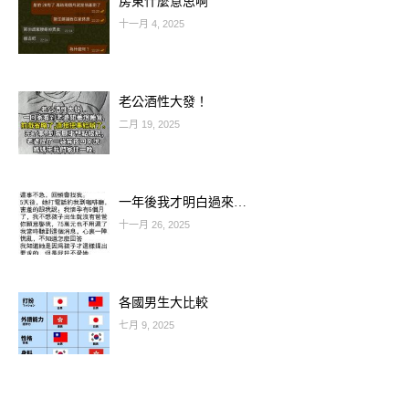
房東什麼意思啊
十一月 4, 2025
老公酒性大發！
二月 19, 2025
一年後我才明白過來…
十一月 26, 2025
各國男生大比較
🐮 生肖牛：厚積薄發，一舉翻身
七月 9, 2025
平時務實低調的屬牛人，最近終於迎來
「爆財期」！流年逢「偏財星」入宮，