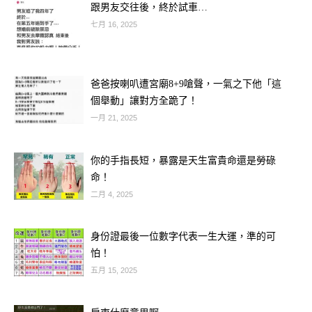
跟男友交往後，終於試車…
七月 16, 2025
🐲 生肖龍：紫氣東來，財神點名
屬龍的人近期氣場超強，正值三合貴人
爸爸按喇叭遭宮廟8+9嗆聲，一氣之下他「這
加持，橫財入庫的機會大增。特別是在
個舉動」讓對方全跪了！
晚上買彩券，更容易得到財神爺的眷
一月 21, 2025
顧。命理師提醒：「只要抱著輕鬆的心
情去買，越沒壓力越容易中！」
你的手指長短，暴露是天生富貴命還是勞碌
命！
二月 4, 2025
🧧開運建議：穿金色衣服、選擇尾數 8
或 3的號碼，有助提升財運磁場！
身份證最後一位數字代表一生大運，準的可
怕！
五月 15, 2025