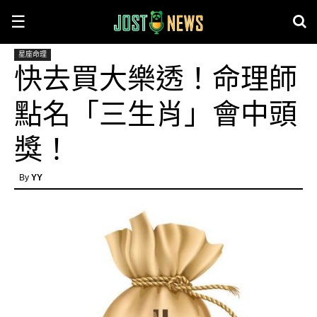
☰
星座命理
快去買大樂透！命理師
點名「三生肖」會中頭
獎！
By
YY