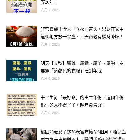
等26年！
八月 7, 2026
非常靈驗！今天「立秋」當天，只要在家中
這個地方放一點鹽，三天內必有橫財降臨！
🐯 生肖虎：一搏成名，翻轉人生
八月 7, 2026
屬虎者天生具有旺盛的行動力與直覺
明天【立秋】屬雞、屬猴、屬羊、屬狗一定
力，這幾日偏財星與福德星同時降臨，
要穿「這顏色的衣服」旺到年底
大樂透可能就是你的翻身契機。命理師
八月 6, 2026
甚至直言：「屬虎的人千萬不要錯過這
一期，不買會後悔！」
十二生肖「最好命」的出生年份，這個年份
出生的人不得了了，晚年命最好！
八月 6, 2026
🧧開運建議：可以到「第一次去過卻從
沒中獎」的彩券行碰碰運氣，意外之財
桃園29歲女子嫁76歲富商懷孕3個月，胎兒血
就藏在意料之外！
型竟與夫妻都對不上，醫師重驗4次後當場反