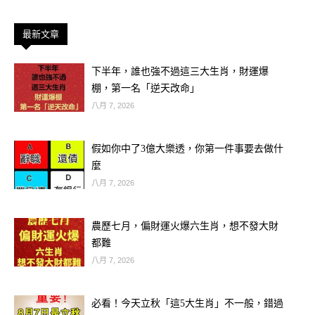
象徵突如其來的意外之財。命理師表
示：「這幾天是屬牛人多年來財氣最旺
最新文章
的時刻！」
下半年，誰也強不過這三大生肖，財運爆
棚，第一名「逆天改命」
🧧開運建議：購買時機選在下午 5 點至
八月 7, 2026
7點之間，最好親手挑選彩券，靈感來
了別猶豫！
假如你中了3億大樂透，你第一件事要去做什
麼
八月 7, 2026
農歷七月，偏財運火爆六生肖，想不發大財
都難
八月 7, 2026
必看！今天立秋「這5大生肖」不一般，錯過