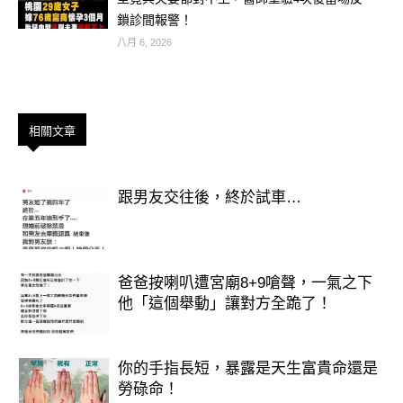
鎖診間報警！
🎊 命理小叮嚀：
八月 6, 2026
買彩券要有好心情、好氣場。千萬別因
為貪心過度投注，記得量力而為、開心
參與，說不定你就是下一位頭獎得主！
相關文章
🔥 今天就衝一波吧！大樂透開獎前，
跟男友交往後，終於試車…
這三個生肖絕對不能錯過機會！你，就
是財神選中的人！
爸爸按喇叭遭宮廟8+9嗆聲，一氣之下
他「這個舉動」讓對方全跪了！
你的手指長短，暴露是天生富貴命還是
勞碌命！